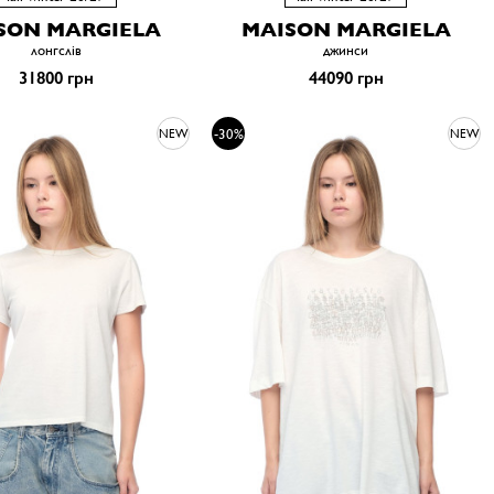
SON MARGIELA
MAISON MARGIELA
лонгслів
джинси
31800 грн
44090 грн
-30%
NEW
NEW