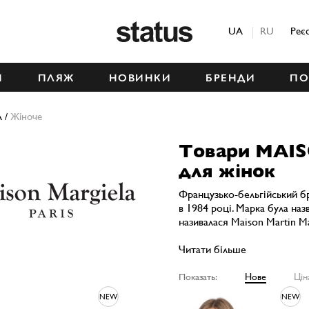
Status
UA
RU
Реє
М
ПЛЯЖ
НОВИНКИ
БРЕНДИ
ПО
A
/
Жіноче
Товари MAI
для жінок
Французько-бельгійський б
в 1984 році. Марка була наз
називалася Maison Martin Ma
Читати більше
Показать:
Нове
Цін
NEW
NEW