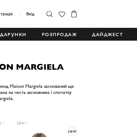
страція
Вхід
ДАРУНКИ
РОЗПРОДАЖ
ДАЙДЖЕСТ
SON MARGIELA
ренд Maison Margiela заснований ще
вана на честь засновника і спочатку
rgiela.
а ↓
Ціна ↑
NEW