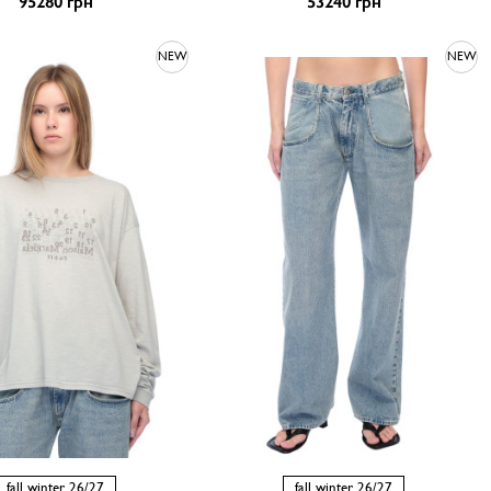
95280 грн
53240 грн
NEW
NEW
fall winter 26/27
fall winter 26/27