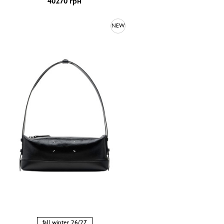
40270 грн
NEW
fall winter 26/27