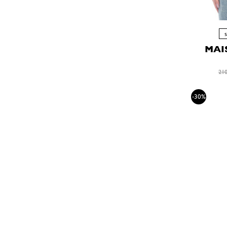
MAI
210
-30%