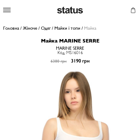
Status
Головна
/
Жіноче
/
Одяг
/
Майки і топи
/
Майка
Майка MARINE SERRE
MARINE SERRE
Код: MS16016
3190 грн
6380 грн