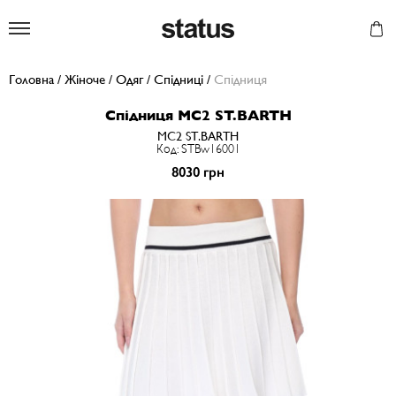
Status
Головна
/
Жіноче
/
Одяг
/
Спідниці
/
Спiдниця
Спiдниця MC2 ST.BARTH
MC2 ST.BARTH
Код: STBw16001
8030 грн