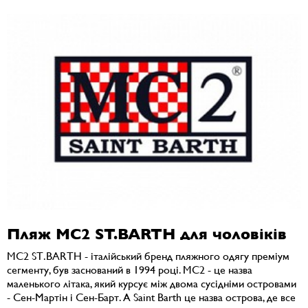
Пляж MC2 ST.BARTH для чоловіків
MC2 ST.BARTH - італійський бренд пляжного одягу преміум
сегменту, був заснований в 1994 році. MC2 - це назва
маленького літака, який курсує між двома сусідніми островами
- Сен-Мартін і Сен-Барт. А Saint Barth це назва острова, де все