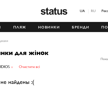
Status
UA
RU
Реє
М
ПЛЯЖ
НОВИНКИ
БРЕНДИ
ПО
джаки
нки для жінок
Пока
UDIOS
Очистити всі
не найдены :(