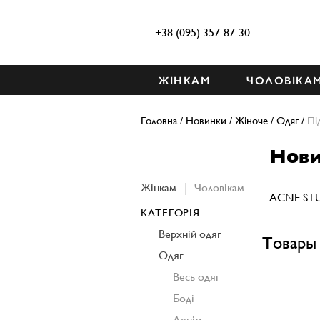
+38 (095) 357-87-30
ЖІНКАМ
ЧОЛОВІКА
Головна
/
Новинки
/
Жіноче
/
Одяг
/
Пі
Нови
Жінкам
Чоловікам
ACNE ST
КАТЕГОРІЯ
Верхній одяг
Товары 
Одяг
Весь одяг
Боді
Денім