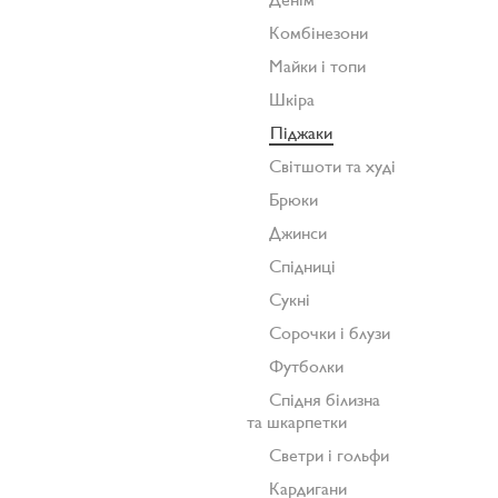
Комбінезони
Майки і топи
Шкіра
Піджаки
Світшоти та худі
Брюки
Джинси
Спідниці
Сукні
Сорочки і блузи
Футболки
Спідня білизна
та шкарпетки
Светри і гольфи
Кардигани