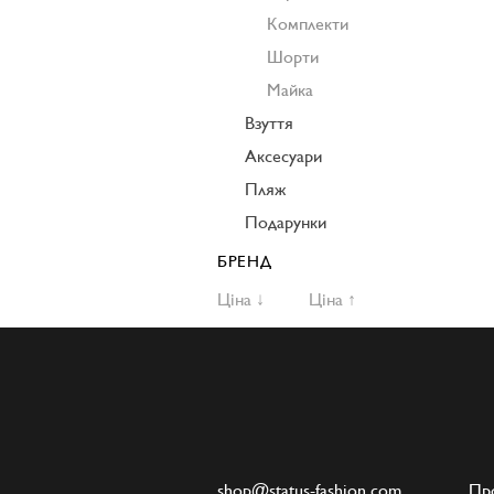
Комплекти
Шорти
Майка
Взуття
Аксесуари
Пляж
Подарунки
БРЕНД
Ціна ↓
Ціна ↑
shop@status-fashion.com
Пр