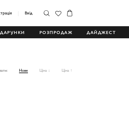
страція
Вхід
ДАРУНКИ
РОЗПРОДАЖ
ДАЙДЖЕСТ
зати:
Нове
Ціна ↓
Ціна ↑