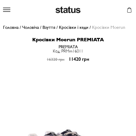
Status
Головна
/
Чоловіча
/
Взуття
/
Кросівки і кеди
/
Кросівки Moerun
Кросівки Moerun PREMIATA
PREMIATA
Код: PRMm16011
11420 грн
16320 грн