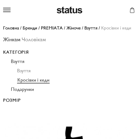
Status
Головна
/
Бренди
/
PREMIATA
/
Жіноче
/
Взуття
/
Кросівки і кеди
Жінкам
Чоловікам
КАТЕГОРІЯ
Взуття
Взуття
Кросівки і кеди
Подарунки
РОЗМІР