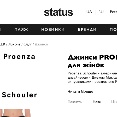
Status
UA
RU
Реє
М
ПЛЯЖ
НОВИНКИ
БРЕНДИ
ПО
LER
/
Жіноче
/
Одяг
/
Джинси
Джинси PRO
для жінок
Proenza Schouler - американ
дизайнерами Джеком МакКал
випускниками престижного P
Читати більше
Показать:
Нове
Цін