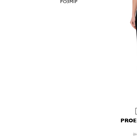
РОЗМІР
PROE
21