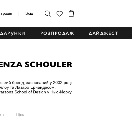
страція
Вхід
ДАРУНКИ
РОЗПРОДАЖ
ДАЙДЖЕСТ
ENZA SCHOULER
ський бренд, заснований у 2002 році
лоу та Лазаро Ернандесом,
arsons School of Design у Нью-Йорку.
а ↓
Ціна ↑