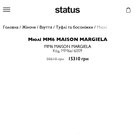
Status
Головна
/
Жіноче
/
Взуття
/
Туфлі та босоніжки
/
Мюлі
Мюлі MM6 MAISON MARGIELA
MM6 MAISON MARGIELA
Код: MM6a16009
15310 грн
30610 грн