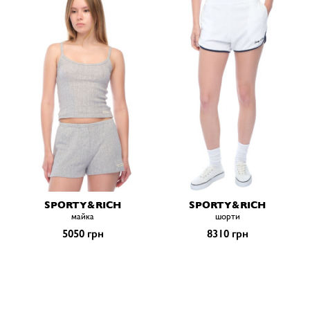
SPORTY&RICH
SPORTY&RICH
майка
шорти
5050 грн
8310 грн