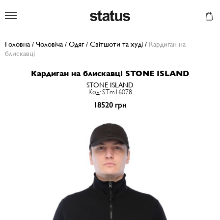
Status
Головна
/
Чоловіча
/
Одяг
/
Світшоти та худі
/
Кардиган на
блискавці
Кардиган на блискавці STONE ISLAND
STONE ISLAND
Код: STm16078
18520 грн