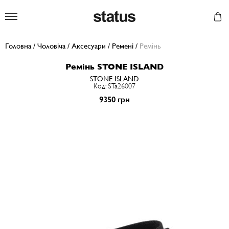
Status
Головна
/
Чоловіча
/
Аксесуари
/
Ремені
/
Ремiнь
Ремiнь STONE ISLAND
STONE ISLAND
Код: STa26007
9350 грн