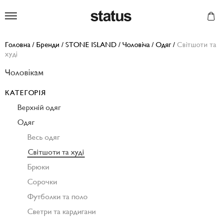
Status
Головна
/
Бренди
/
STONE ISLAND
/
Чоловіча
/
Одяг
/
Світшоти та
худі
Чоловікам
КАТЕГОРІЯ
Верхній одяг
Одяг
Весь одяг
Світшоти та худі
Брюки
Сорочки
Футболки та поло
Светри та кардигани