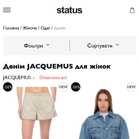
Status
Головна
/
Жіноче
/
Одяг
/
Денім
Фільтри
Сортувати
Денім JACQUEMUS для жінок
JACQUEMUS
Очистити всі
-50%
-50%
NEW
NEW