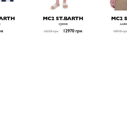
BARTH
MC2 ST.BARTH
MC2 
к
сукня
ллян
рн
12970 грн
16210 грн
10910 гр