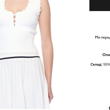
Ми перед
Опи
Склад:
55
%