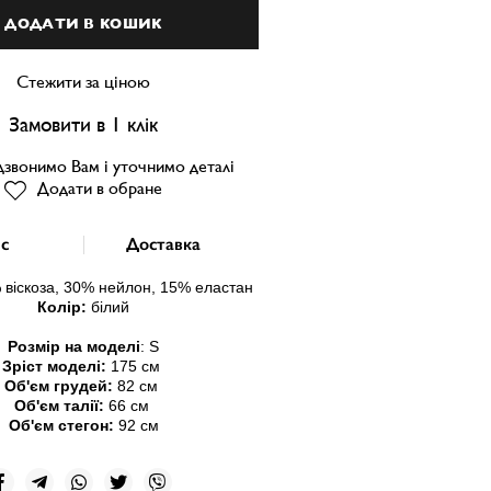
ДОДАТИ В КОШИК
Стежити за ціною
Замовити в 1 клік
звонимо Вам і уточнимо деталі
Додати в обране
с
Доставка
 віскоза, 30% нейлон
, 15% еластан
Колір:
білий
Розмір на моделі
:
S
Зріст моделі:
175 см
Об'єм грудей:
82 см
Об'єм талії:
66 см
Об'єм стегон:
92 см