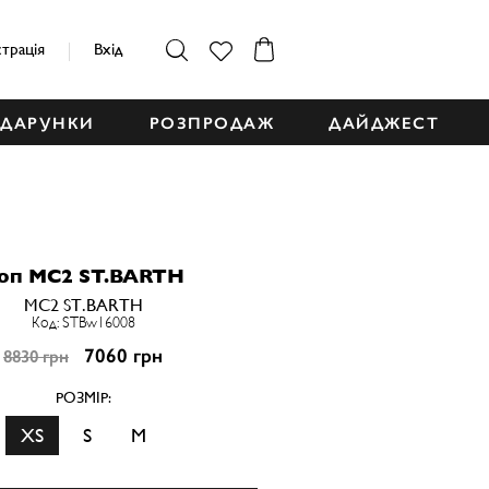
страція
Вхід
ДАРУНКИ
РОЗПРОДАЖ
ДАЙДЖЕСТ
оп MC2 ST.BARTH
MC2 ST.BARTH
Код: STBw16008
7060 грн
8830 грн
РОЗМІР:
XS
S
M