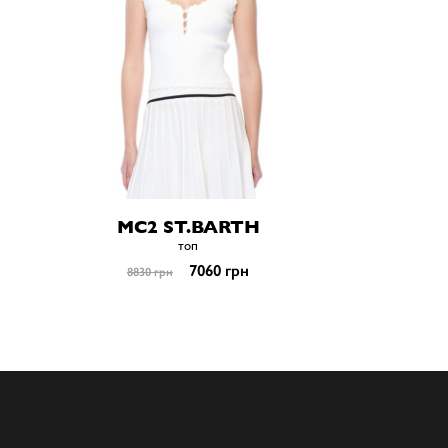
MC2 ST.BARTH
топ
7060 грн
8830 грн