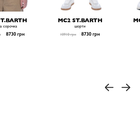
ST.BARTH
MC2 ST.BARTH
M
а сорочка
шорти
8730 грн
8730 грн
н
10910 грн