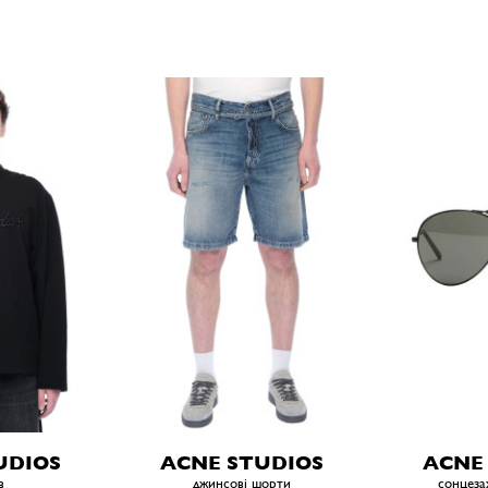
UDIOS
ACNE STUDIOS
ACNE
в
джинсові шорти
сонцеза