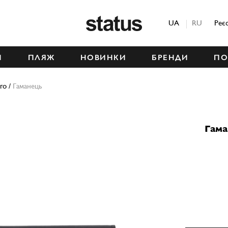
Status
UA
RU
Реє
М
ПЛЯЖ
НОВИНКИ
БРЕНДИ
ПО
го
/
Гаманець
Гам