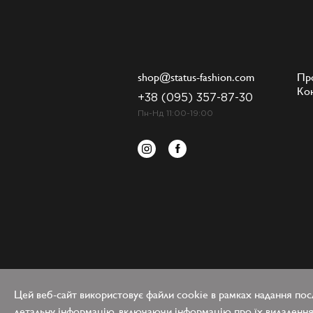
shop@status-fashion.com
Пр
Ко
+38 (095) 357-87-30
Пн-Нд 11:00-19:00
Цей веб-сайт використовує файли cookie в рамках надання посл
детальну інформацію, включаючи інформацію про їх видалення 