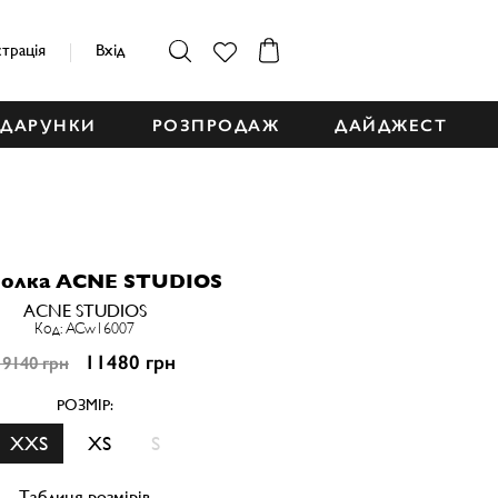
страція
Вхід
ДАРУНКИ
РОЗПРОДАЖ
ДАЙДЖЕСТ
олка ACNE STUDIOS
ACNE STUDIOS
Код: ACw16007
11480 грн
19140 грн
РОЗМІР:
XXS
XS
S
Таблиця розмірів