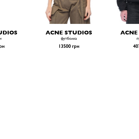
UDIOS
ACNE STUDIOS
ACNE
и
футболка
п
рн
13500 грн
40