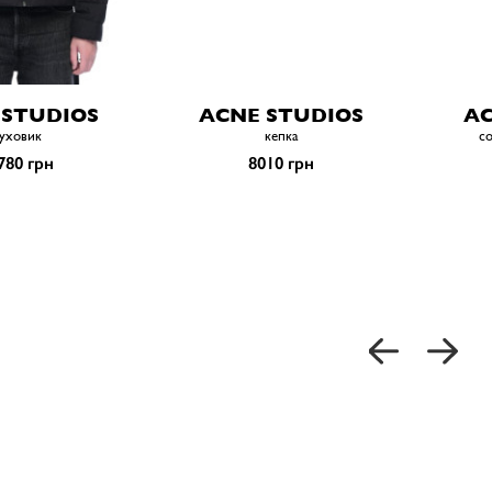
 STUDIOS
ACNE STUDIOS
AC
уховик
кепка
со
780 грн
8010 грн