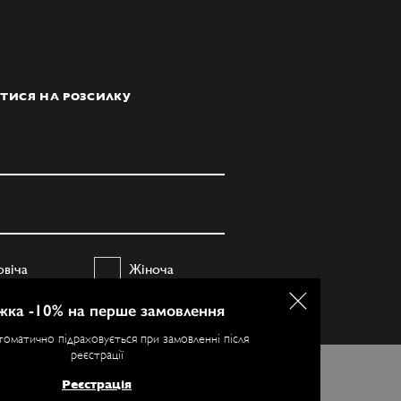
ТИСЯ НА РОЗСИЛКУ
овіча
Жіноча
жка -10% на перше замовлення
ПІДПИСАТИСЯ
томатично підраховується при замовленні після
реєстрації
ристання. Більш
Реєстрація
Я ЗГОДЕН