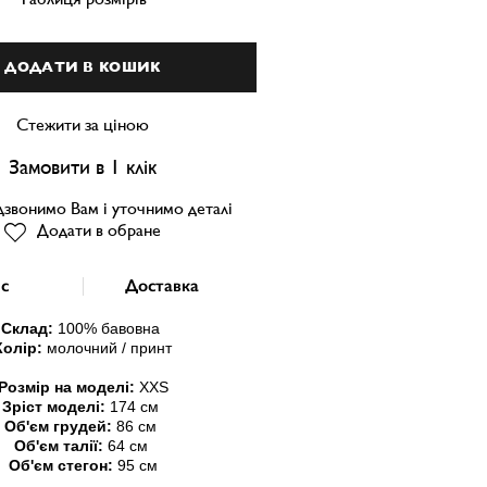
ДОДАТИ В КОШИК
Стежити за ціною
Замовити в 1 клік
звонимо Вам і уточнимо деталі
Додати в обране
с
Доставка
Склад:
100
% бавовна
Колір:
молочни
й / принт
Розмір на моделі:
ХХS
Зріст моделі:
174 см
Об'єм грудей:
86 см
Об'єм талії:
64 см
Об'єм стегон:
95 см