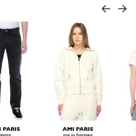
 PARIS
AMI PARIS
джинси
худі на блискавці