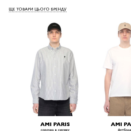
ЩЕ ТОВАРИ ЦЬОГО БРЕНДУ
AMI PARIS
AMI PA
сорочка в смужку
футбол