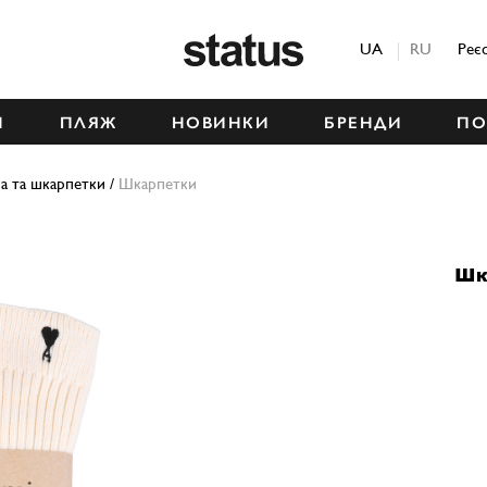
Status
UA
RU
Реє
М
ПЛЯЖ
НОВИНКИ
БРЕНДИ
ПО
на та шкарпетки
/
Шкарпетки
Шк