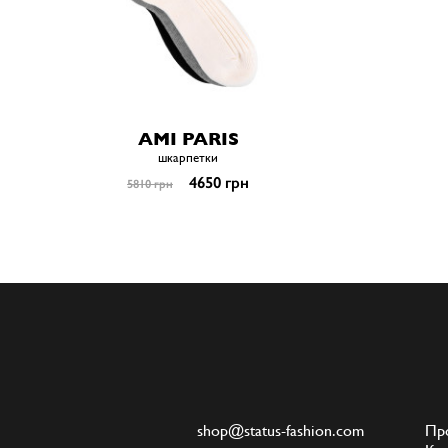
AMI PARIS
шкарпетки
4650 грн
5810 грн
shop@status-fashion.com
Пр