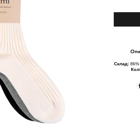
Опи
Склад:
86
% 
Кол