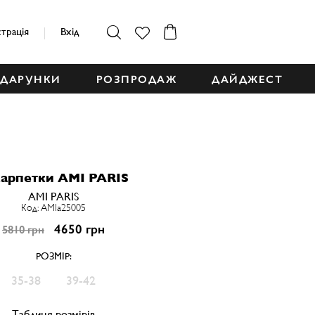
страція
Вхід
ДАРУНКИ
РОЗПРОДАЖ
ДАЙДЖЕСТ
арпетки AMI PARIS
AMI PARIS
Код: AMIa25005
4650 грн
5810 грн
РОЗМІР:
35-38
39-42
Таблиця розмірів