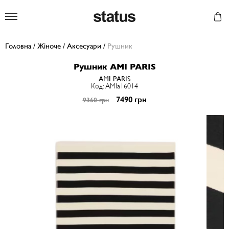
Status
Головна
/
Жіноче
/
Аксесуари
/
Рушник
Рушник AMI PARIS
AMI PARIS
Код: AMIa16014
7490 грн
9360 грн