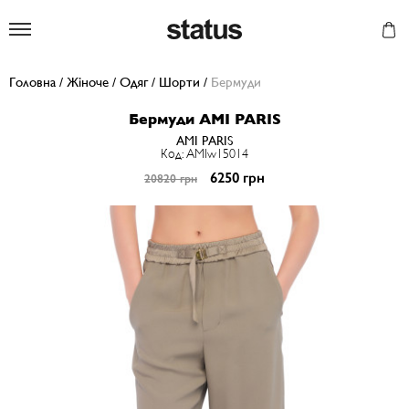
Status
Головна
/
Жіноче
/
Одяг
/
Шорти
/
Бермуди
Бермуди AMI PARIS
AMI PARIS
Код: AMIw15014
6250 грн
20820 грн