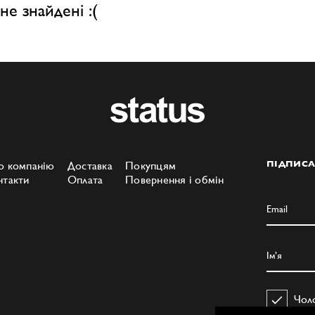
не знайдені :(
о компанію
Доставка
Покупцям
ПІДПИСА
нтакти
Оплата
Повернення і обмін
Чол