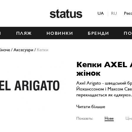
Status
UA
RU
Реє
М
ПЛЯЖ
НОВИНКИ
БРЕНДИ
ПО
іноче
/
Аксесуари
/
Кепки
Кепки AXEL 
жінок
Axel Arigato - шведський б
Йоханссоном і Максом Свер
перекладається як «дякую».
Читати більше
Показать:
Нове
Цін