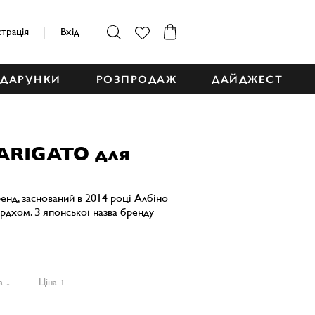
страція
Вхід
ДАРУНКИ
РОЗПРОДАЖ
ДАЙДЖЕСТ
ARIGATO для
ренд, заснований в 2014 році Албіно
дхом. З японської назва бренду
а ↓
Ціна ↑