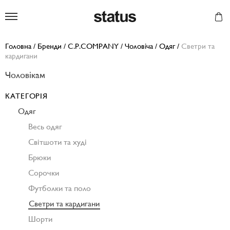
Status
Головна
/
Бренди
/
C.P.COMPANY
/
Чоловіча
/
Одяг
/
Светри та
кардигани
Чоловікам
КАТЕГОРІЯ
Одяг
Весь одяг
Світшоти та худі
Брюки
Сорочки
Футболки та поло
Светри та кардигани
Шорти