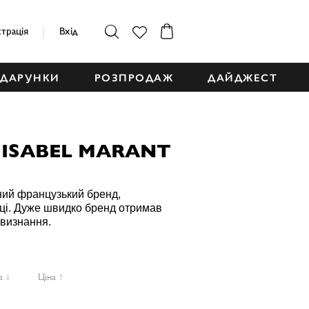
страція
Вхід
ДАРУНКИ
РОЗПРОДАЖ
ДАЙДЖЕСТ
г ISABEL MARANT
нний французький бренд,
ці. Дуже швидко бренд отримав
 визнання.
а ↓
Ціна ↑