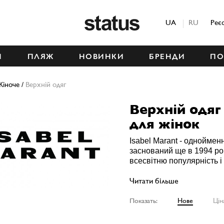
Status
UA
RU
Реє
М
ПЛЯЖ
НОВИНКИ
БРЕНДИ
ПО
Жіноче
/
Верхній одяг
Верхній одя
для жінок
Isabel Marant - однойме
заснований ще в 1994 ро
всесвітню популярність і
Читати більше
Показать:
Нове
Цін