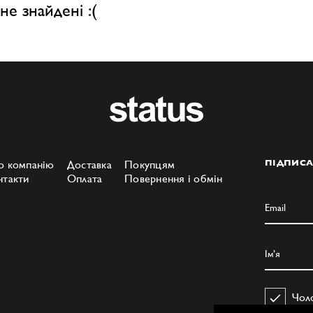
не знайдені :(
о компанію
Доставка
Покупцям
ПІДПИСА
нтакти
Оплата
Повернення і обмін
Чол