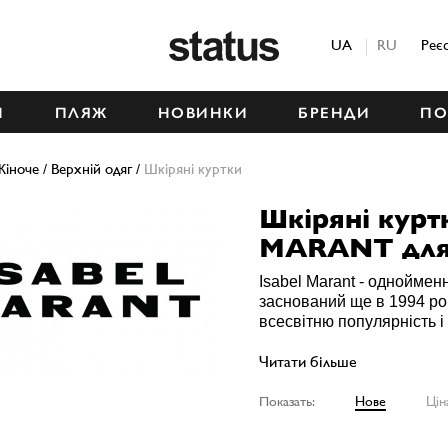
Status
UA
RU
Реє
М
ПЛЯЖ
НОВИНКИ
БРЕНДИ
ПО
Жіноче
/
Верхній одяг
/
Шкіряні куртки
Шкіряні курт
MARANT для
Isabel Marant - однойме
заснований ще в 1994 ро
всесвітню популярність і
Читати більше
Показать:
Нове
Цін