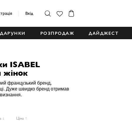
страція
Вхід
ДАРУНКИ
РОЗПРОДАЖ
ДАЙДЖЕСТ
ки ISABEL
 жінок
нний французький бренд,
ці. Дуже швидко бренд отримав
 визнання.
а ↓
Ціна ↑