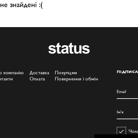
не знайдені :(
о компанію
Доставка
Покупцям
ПІДПИСА
нтакти
Оплата
Повернення і обмін
Чол