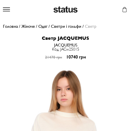
Status
Головна
/
Жіноче
/
Одяг
/
Светри і гольфи
/
Светр
Светр JACQUEMUS
JACQUEMUS
Код: JACw25015
10740 грн
21470 грн