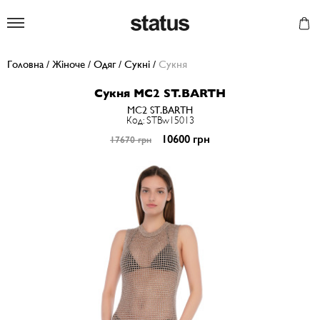
Status
Головна
/
Жіноче
/
Одяг
/
Сукні
/
Сукня
Сукня MC2 ST.BARTH
MC2 ST.BARTH
Код: STBw15013
10600 грн
17670 грн