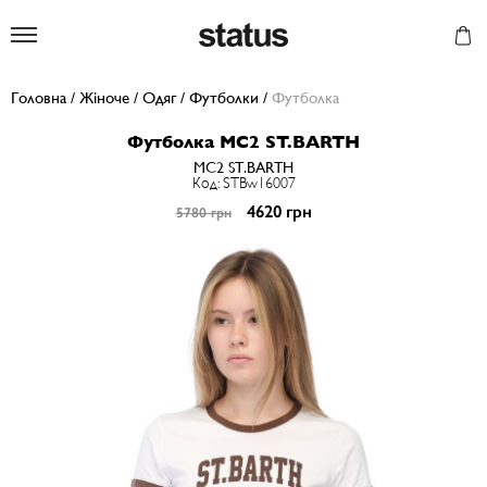
Status
Головна
/
Жіноче
/
Одяг
/
Футболки
/
Футболка
Футболка MC2 ST.BARTH
MC2 ST.BARTH
Код: STBw16007
4620 грн
5780 грн