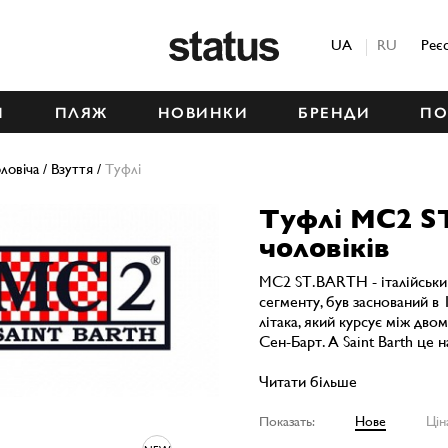
Status
UA
RU
Реє
М
ПЛЯЖ
НОВИНКИ
БРЕНДИ
ПО
ловіча
/
Взуття
/
Туфлі
Туфлі MC2 S
чоловіків
MC2 ST.BARTH - італійськи
сегменту, був заснований в 
літака, який курсує між дво
Сен-Барт. А Saint Barth це н
Читати більше
Показать:
Нове
Цін