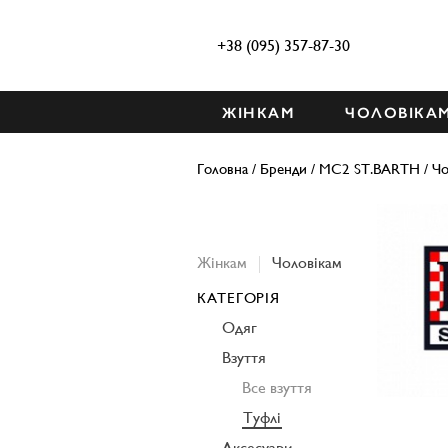
+38 (095) 357-87-30
ЖІНКАМ
ЧОЛОВІКА
Головна
/
Бренди
/
MC2 ST.BARTH
/
Чо
Жінкам
Чоловікам
КАТЕГОРІЯ
Одяг
Взуття
Все взуття
Туфлі
Аксесуари