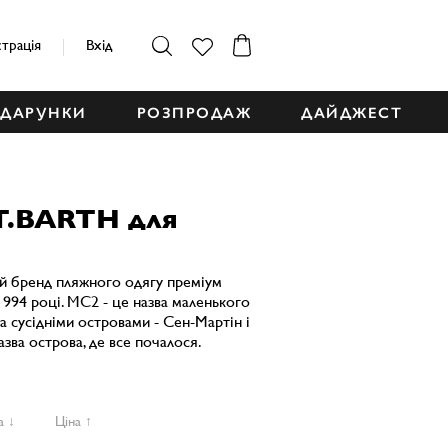
страція
Вхід
ДАРУНКИ
РОЗПРОДАЖ
ДАЙДЖЕСТ
T.BARTH для
й бренд пляжного одягу преміум
1994 році. MC2 - це назва маленького
ма сусідніми островами - Сен-Мартін і
азва острова, де все почалося.
а ↓
Ціна ↑