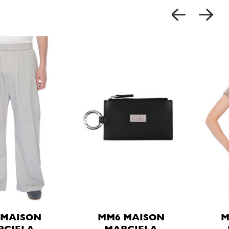
 MAISON
MM6 MAISON
M
RGIELA
MARGIELA