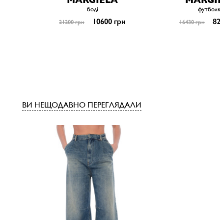
боді
футбол
10600 грн
82
21200 грн
16430 грн
ВИ НЕЩОДАВНО ПЕРЕГЛЯДАЛИ