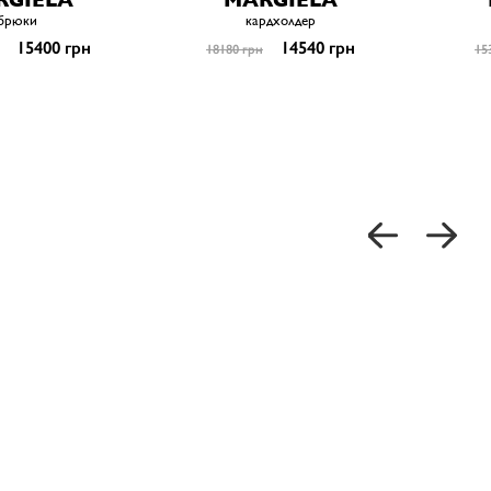
брюки
кардхолдер
15400 грн
14540 грн
18180 грн
15