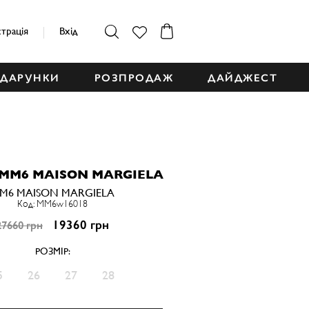
страція
Вхід
ДАРУНКИ
РОЗПРОДАЖ
ДАЙДЖЕСТ
 MM6 MAISON MARGIELA
M6 MAISON MARGIELA
Код: MM6w16018
19360 грн
27660 грн
РОЗМІР:
5
26
27
28