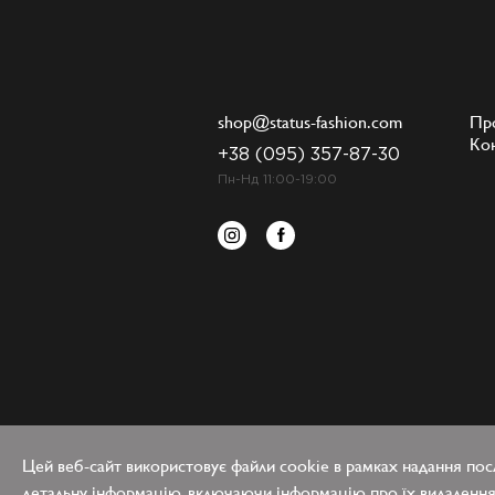
shop@status-fashion.com
Пр
Ко
+38 (095) 357-87-30
Пн-Нд 11:00-19:00
Цей веб-сайт використовує файли cookie в рамках надання посл
детальну інформацію, включаючи інформацію про їх видалення 