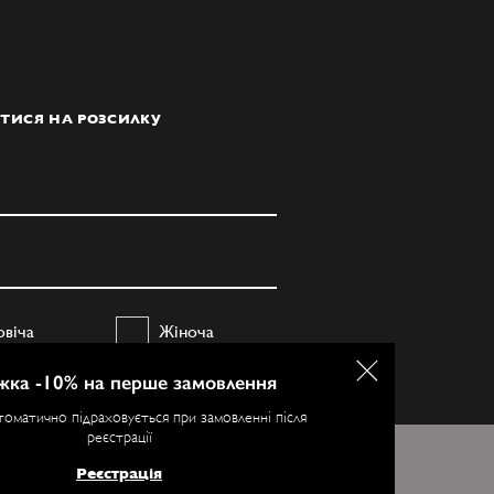
ТИСЯ НА РОЗСИЛКУ
овіча
Жіноча
жка -10% на перше замовлення
ПІДПИСАТИСЯ
томатично підраховується при замовленні після
реєстрації
ристання. Більш
Реєстрація
Я ЗГОДЕН