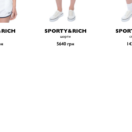
&RICH
SPORTY&RICH
SPOR
шорти
с
рн
5640 грн
14