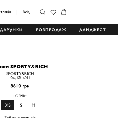
страція
Вхід
ДАРУНКИ
РОЗПРОДАЖ
ДАЙДЖЕСТ
юки SPORTY&RICH
SPORTY&RICH
Код: SR16011
8610 грн
РОЗМІР:
XS
S
M
Таблиця розмірів