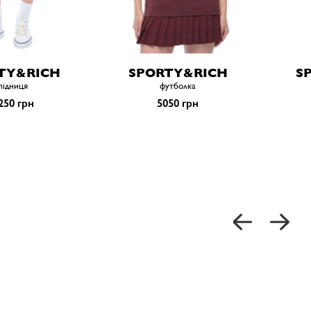
TY&RICH
SPORTY&RICH
S
пiдниця
футболка
250 грн
5050 грн