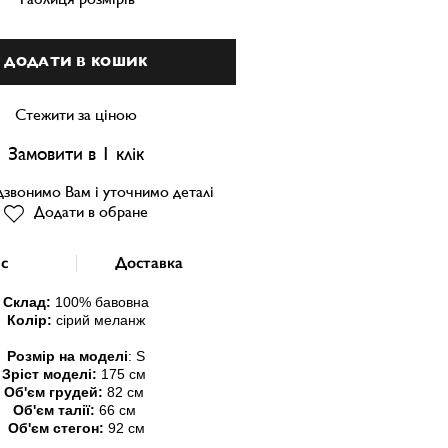
ДОДАТИ В КОШИК
Стежити за ціною
Замовити в 1 клік
звонимо Вам і уточнимо деталі
Додати в обране
с
Доставка
Склад:
100
% бавовна
Колір:
сірий меланж
Розмір на моделі
:
S
Зріст моделі:
175 см
Об'єм грудей:
82 см
Об'єм талії:
66 см
Об'єм стегон:
92 см