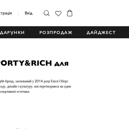
страція
Вхід
ДАРУНКИ
РОЗПРОДАЖ
ДАЙДЖЕСТ
PORTY&RICH для
yle-бренд, заснований у 2014 році Емілі Оберг.
ду, дизайн і культуру, він перетворився на один
 спортивної естетики.