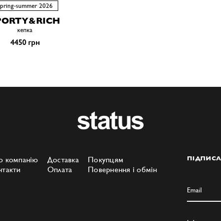
spring-summer 2026
PORTY&RICH
кепка
4450 грн
о компанію
Доставка
Покупцям
ПІДПИСА
нтакти
Оплата
Повернення і обмін