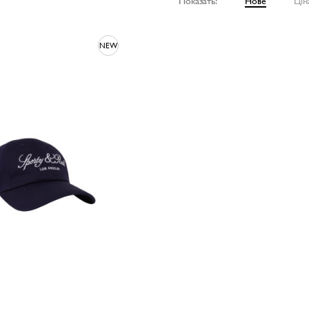
Показать:
Нове
Цін
NEW