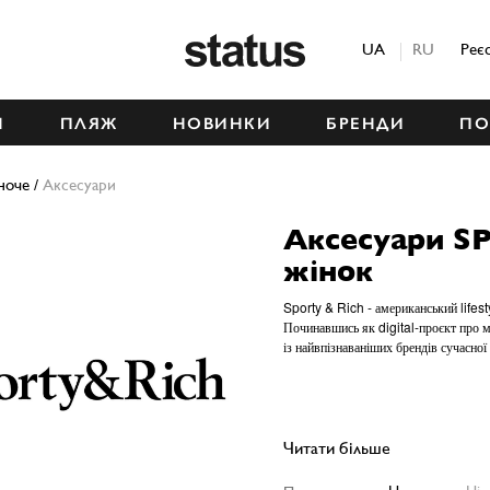
Status
UA
RU
Реє
М
ПЛЯЖ
НОВИНКИ
БРЕНДИ
ПО
ноче
/
Аксесуари
Аксесуари S
жінок
Sporty & Rich - американський lifest
Починавшись як digital-проєкт про мо
із найвпізнаваніших брендів сучасної
Читати більше