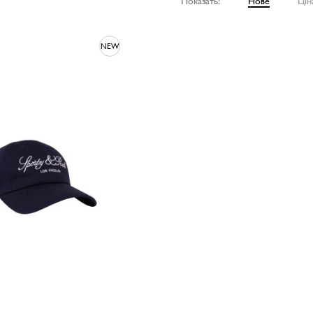
Показать:
Нове
Цін
NEW