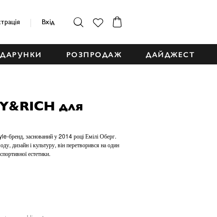
страція
Вхід
ДАРУНКИ
РОЗПРОДАЖ
ДАЙДЖЕСТ
Y&RICH для
yle-бренд, заснований у 2014 році Емілі Оберг.
ду, дизайн і культуру, він перетворився на один
 спортивної естетики.