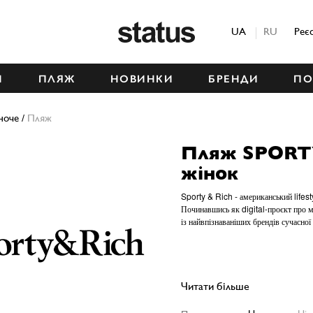
Status
UA
RU
Реє
М
ПЛЯЖ
НОВИНКИ
БРЕНДИ
ПО
ноче
/
Пляж
Пляж SPORT
жінок
Sporty & Rich - американський lifest
Починавшись як digital-проєкт про мо
із найвпізнаваніших брендів сучасної
Читати більше