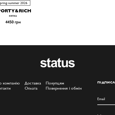
spring-summer 2026
PORTY&RICH
кепка
4450 грн
о компанію
Доставка
Покупцям
ПІДПИСА
нтакти
Оплата
Повернення і обмін