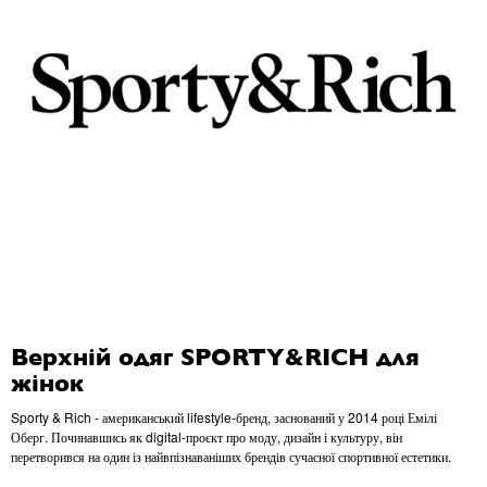
Верхній одяг SPORTY&RICH для
жінок
Sporty & Rich - американський lifestyle-бренд, заснований у 2014 році Емілі
Оберг. Починавшись як digital-проєкт про моду, дизайн і культуру, він
перетворився на один із найвпізнаваніших брендів сучасної спортивної естетики.