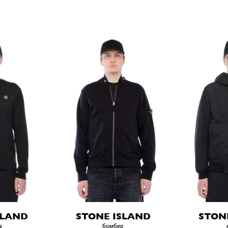
SLAND
STONE ISLAND
STON
в
бомбер