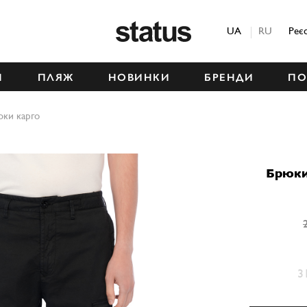
Status
UA
RU
Реє
М
ПЛЯЖ
НОВИНКИ
БРЕНДИ
ПО
ки карго
Брюки
3