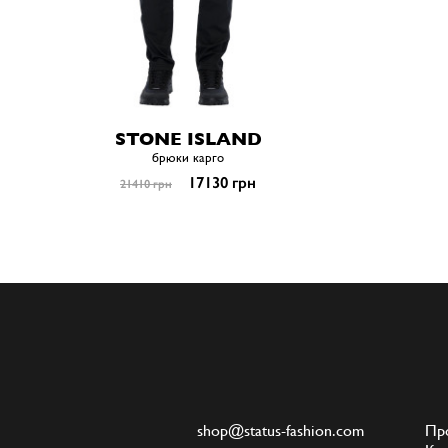
STONE ISLAND
брюки карго
17130 грн
21410 грн
shop@status-fashion.com
Пр