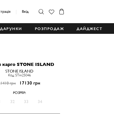
страція
Вхід
ДАРУНКИ
РОЗПРОДАЖ
ДАЙДЖЕСТ
 карго STONE ISLAND
STONE ISLAND
Код: STm25046
17130 грн
21410 грн
РОЗМІР:
1
32
33
34