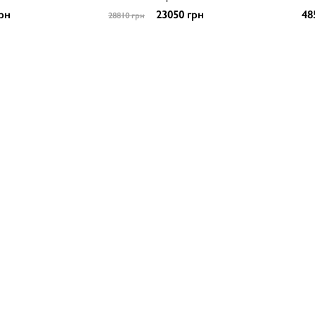
рн
23050 грн
48
28810 грн