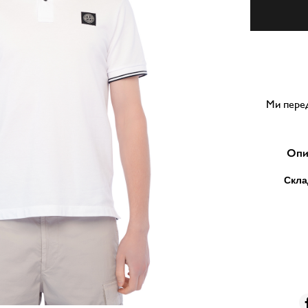
Ми перед
Опи
Скла