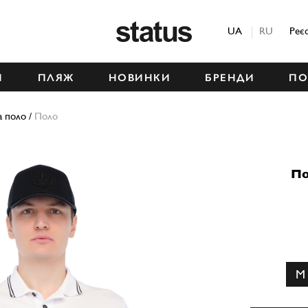
Status
UA
RU
Реє
М
ПЛЯЖ
НОВИНКИ
БРЕНДИ
ПО
а поло
/
Поло
По
M