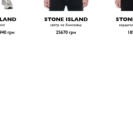
SLAND
STONE ISLAND
STON
ost
светр на блискавці
кардига
940 грн
25670 грн
18