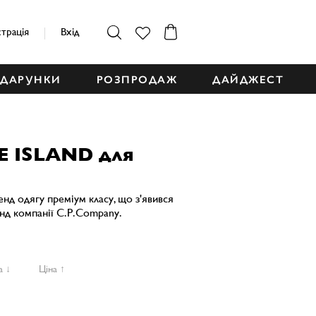
страція
Вхід
ДАРУНКИ
РОЗПРОДАЖ
ДАЙДЖЕСТ
E ISLAND для
ренд одягу преміум класу, що з'явився
енд компанії C.P.Company.
а ↓
Ціна ↑