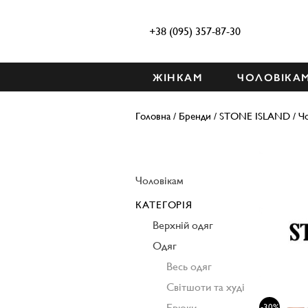
+38 (095) 357-87-30
ЖІНКАМ
ЧОЛОВІКА
Головна
/
Бренди
/
STONE ISLAND
/
Чо
Чоловікам
КАТЕГОРІЯ
Верхній одяг
Одяг
Весь одяг
Світшоти та худі
Брюки
-30%