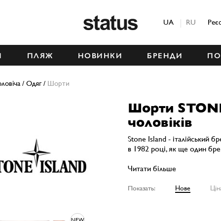
Status
UA
RU
Реє
М
ПЛЯЖ
НОВИНКИ
БРЕНДИ
ПО
ловіча
/
Одяг
/
Шорти
Шорти STON
чоловіків
Stone Island - італійський б
в 1982 році, як ще один бр
Читати більше
Показать:
Нове
Цін
NEW