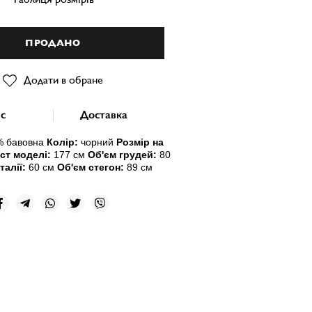
ПРОДАНО
Додати в обране
с
Доставка
 бавовна
Колір:
чорн
и
й
Розмір на
ст моделі:
177 см
Об'єм грудей:
80
талії:
60 см
Об'єм стегон:
89 см