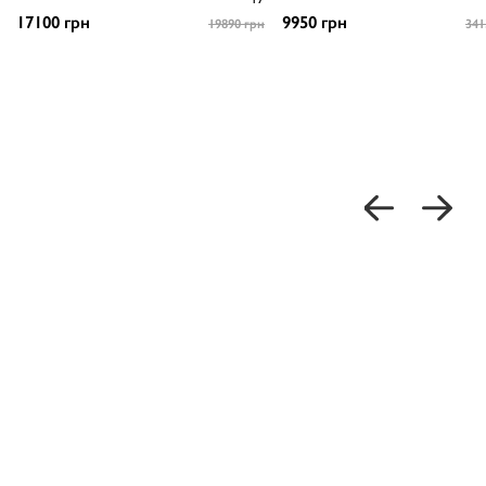
17100 грн
9950 грн
19890 грн
341