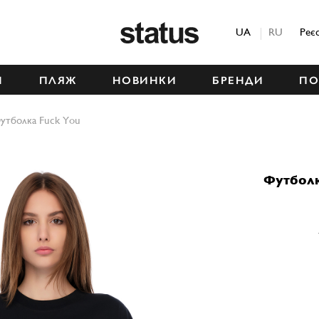
Status
UA
RU
Реє
М
ПЛЯЖ
НОВИНКИ
БРЕНДИ
ПО
утболка Fuck You
Футбол