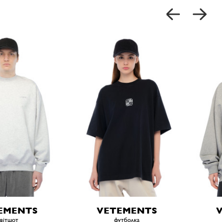
EMENTS
VETEMENTS
вітшот
футболка