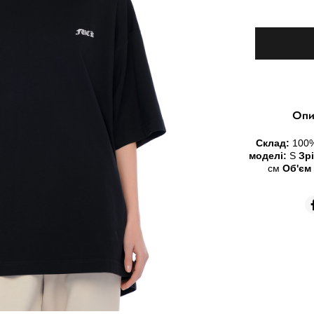
Опи
Склад:
100%
моделі:
S
Зрі
см
Об'єм 