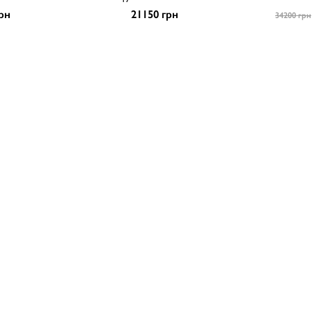
рн
21150 грн
34200 грн