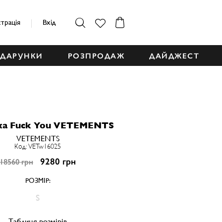
страція
Вхід
ДАРУНКИ
РОЗПРОДАЖ
ДАЙДЖЕСТ
ка Fuck You VETEMENTS
VETEMENTS
Код: VETw16025
9280 грн
18560 грн
РОЗМІР:
S
Таблиця розмірів