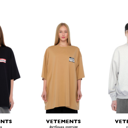
ENTS
VETEMENTS
VET
ка
футболка oversize
с