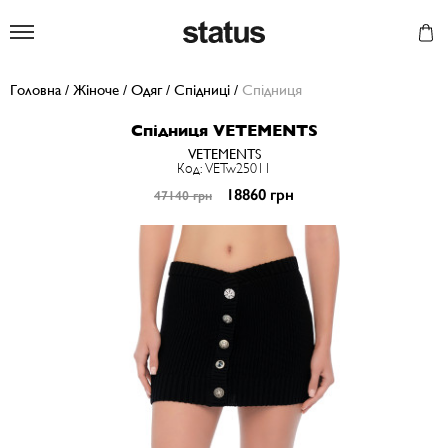
Status
Головна
/
Жіноче
/
Одяг
/
Спідниці
/
Спiдниця
Спiдниця VETEMENTS
VETEMENTS
Код: VETw25011
18860 грн
47140 грн