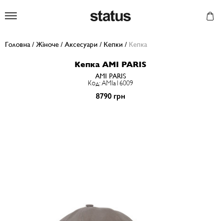
Status
Головна
/
Жіноче
/
Аксесуари
/
Кепки
/
Кепка
Кепка AMI PARIS
AMI PARIS
Код: AMIa16009
8790 грн