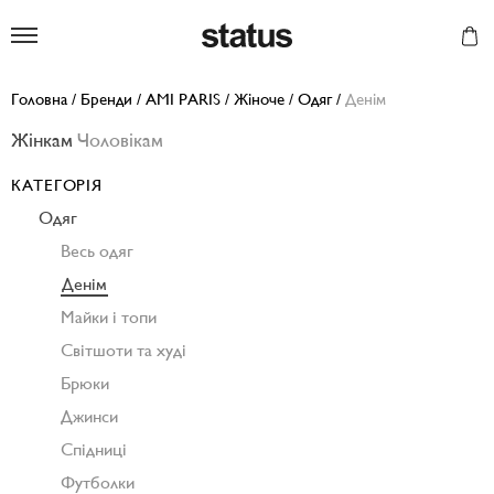
Status
Головна
/
Бренди
/
AMI PARIS
/
Жіноче
/
Одяг
/
Денім
Жінкам
Чоловікам
КАТЕГОРІЯ
Одяг
Весь одяг
Денім
Майки і топи
Світшоти та худі
Брюки
Джинси
Спідниці
Футболки