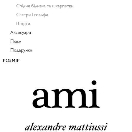
Спідня білизна та шкарпетки
Светри і гольфи
Шорти
Аксесуари
Пляж
Подарунки
РОЗМІР