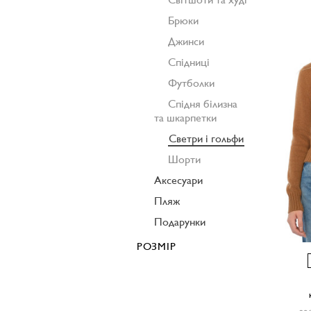
Брюки
Джинси
Спідниці
Футболки
Спідня білизна
та шкарпетки
Светри і гольфи
Шорти
Аксесуари
Пляж
Подарунки
РОЗМІР