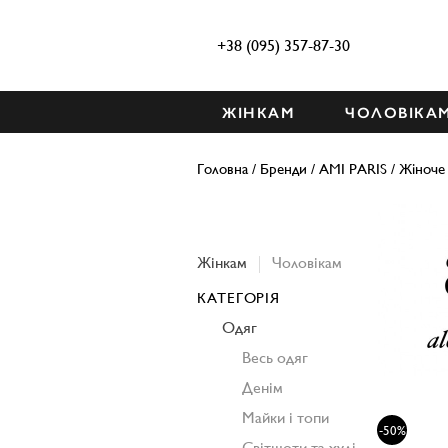
+38 (095) 357-87-30
ЖІНКАМ
ЧОЛОВІКА
Головна
/
Бренди
/
AMI PARIS
/
Жіноче
Жінкам
Чоловікам
КАТЕГОРІЯ
Одяг
Весь одяг
Денім
Майки і топи
-50%
Світшоти та худі