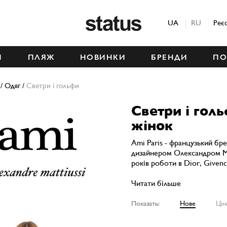
Status
UA
RU
Реє
М
ПЛЯЖ
НОВИНКИ
БРЕНДИ
ПО
/
Одяг
/
Светри і гольфи
Светри і гол
жінок
Ami Paris - французький бр
дизайнером Олександром Мат
років роботи в Dior, Givenc
Читати більше
Показать:
Нове
Цін