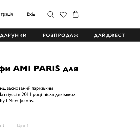
страція
Вхід
ДАРУНКИ
РОЗПРОДАЖ
ДАЙДЖЕСТ
ьфи AMI PARIS для
енд, заснований паризьким
тіуссі в 2011 році після декількох
hy і Marc Jacobs.
а ↓
Ціна ↑