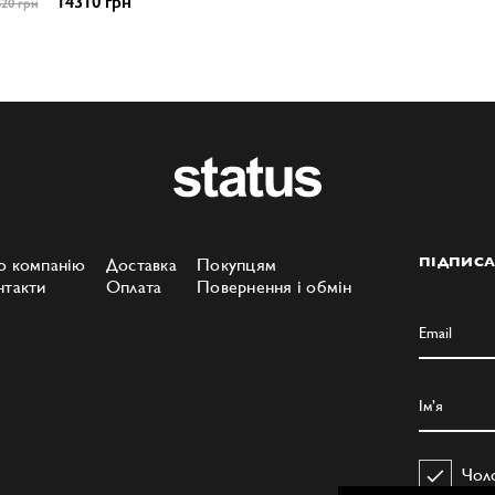
14310 грн
20 грн
о компанію
Доставка
Покупцям
ПІДПИСА
нтакти
Оплата
Повернення і обмін
Чол