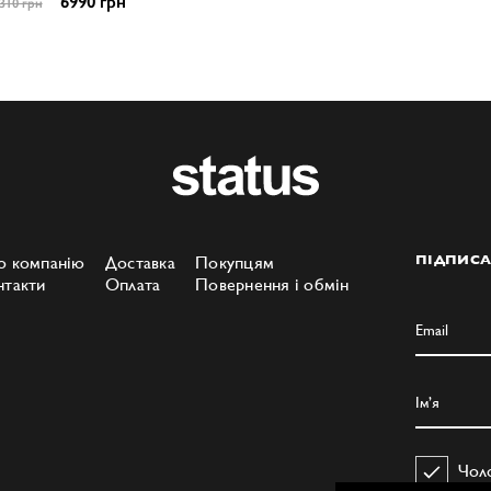
6990 грн
310 грн
о компанію
Доставка
Покупцям
ПІДПИСА
нтакти
Оплата
Повернення і обмін
Чол