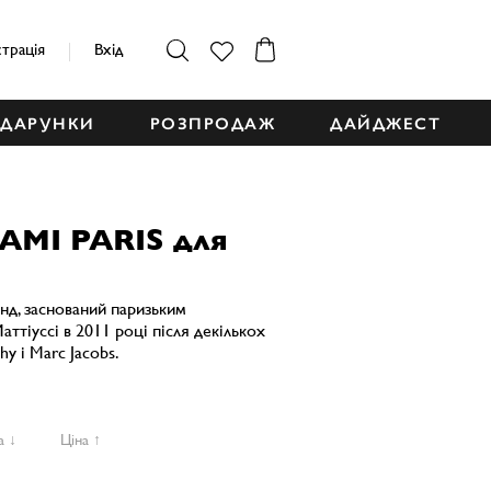
страція
Вхід
ДАРУНКИ
РОЗПРОДАЖ
ДАЙДЖЕСТ
 AMI PARIS для
енд, заснований паризьким
тіуссі в 2011 році після декількох
hy і Marc Jacobs.
а ↓
Ціна ↑