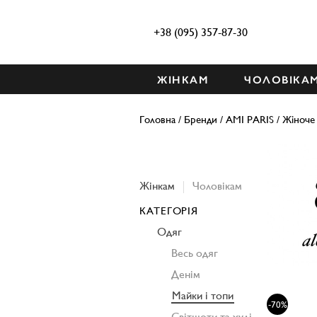
+38 (095) 357-87-30
ЖІНКАМ
ЧОЛОВІКА
Головна
/
Бренди
/
AMI PARIS
/
Жіноче
Жінкам
Чоловікам
КАТЕГОРІЯ
Одяг
Весь одяг
Денім
Майки і топи
-70%
Світшоти та худі