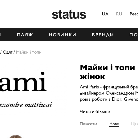
Status
UA
RU
Реє
М
ПЛЯЖ
НОВИНКИ
БРЕНДИ
ПО
/
Одяг
/
Майки і топи
Майки і топи
жінок
Ami Paris - французький бр
дизайнером Олександром Мат
років роботи в Dior, Givenc
Читати більше
Показать:
Нове
Цін