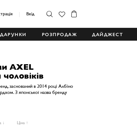
страція
Вхід
ДАРУНКИ
РОЗПРОДАЖ
ДАЙДЖЕСТ
ми AXEL
 чоловіків
ренд, заснований в 2014 році Албіно
дхом. З японської назва бренду
а ↓
Ціна ↑