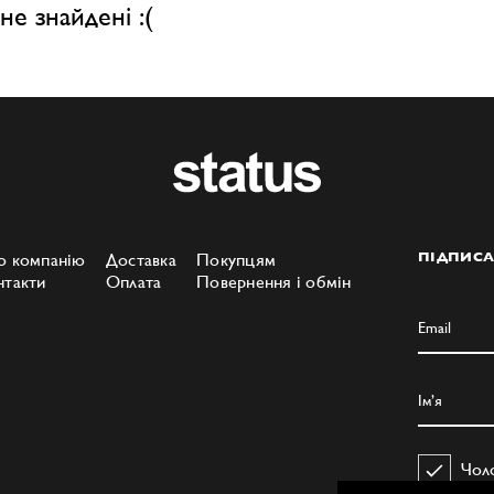
не знайдені :(
о компанію
Доставка
Покупцям
ПІДПИСА
нтакти
Оплата
Повернення і обмін
Чол