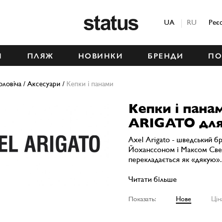
Status
UA
RU
Реє
М
ПЛЯЖ
НОВИНКИ
БРЕНДИ
ПО
оловіча
/
Аксесуари
/
Кепки і панами
Кепки і пана
ARIGATO для
Axel Arigato - шведський б
Йоханссоном і Максом Свер
перекладається як «дякую».
Читати більше
Показать:
Нове
Цін