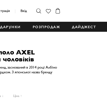
страція
Вхід
ДАРУНКИ
РОЗПРОДАЖ
ДАЙДЖЕСТ
 поло AXEL
 чоловіків
ренд, заснований в 2014 році Албіно
дхом. З японської назва бренду
а ↓
Ціна ↑