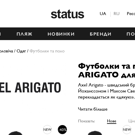
Status
UA
RU
Реє
М
ПЛЯЖ
НОВИНКИ
БРЕНДИ
ПО
оловіча
/
Одяг
/
Футболки та поло
Футболки та
ARIGATO для
Axel Arigato - шведський б
Йоханссоном і Максом Свер
перекладається як «дякую».
Читати більше
Показать:
Нове
Цін
-40%
NEW
NEW