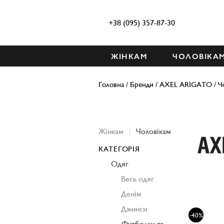
+38 (095) 357-87-30
ЖІНКАМ
ЧОЛОВІКА
Головна
/
Бренди
/
AXEL ARIGATO
/
Ч
Жінкам
Чоловікам
КАТЕГОРІЯ
Одяг
Весь одяг
Денім
Джинси
-40%
Футболки та