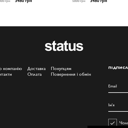
3480 грн
3480 грн
800 грн
5800 грн
о компанію
Доставка
Покупцям
ПІДПИСА
нтакти
Оплата
Повернення і обмін
Чол