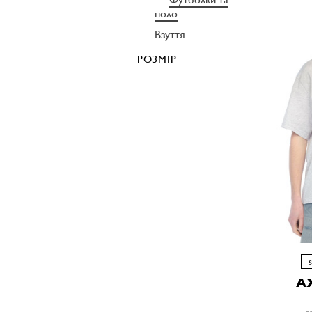
поло
Взуття
РОЗМІР
A