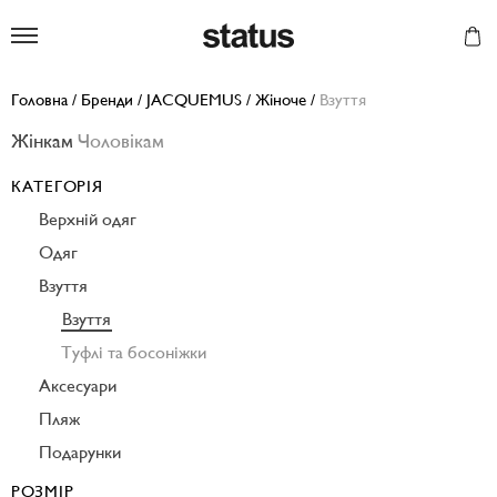
Status
Головна
/
Бренди
/
JACQUEMUS
/
Жіноче
/
Взуття
Жінкам
Чоловікам
КАТЕГОРІЯ
Верхній одяг
Одяг
Взуття
Взуття
Туфлі та босоніжки
Аксесуари
Пляж
Подарунки
РОЗМІР