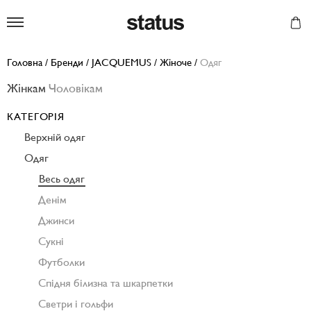
Status
Головна
/
Бренди
/
JACQUEMUS
/
Жіноче
/
Одяг
Жінкам
Чоловікам
КАТЕГОРІЯ
Верхній одяг
Одяг
Весь одяг
Денім
Джинси
Сукні
Футболки
Спідня білизна та шкарпетки
Светри і гольфи