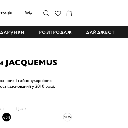
страція
Вхід
ДАРУНКИ
РОЗПРОДАЖ
ДАЙДЖЕСТ
ри JACQUEMUS
альніших і найпопулярніших
сті, заснований у 2010 році.
а ↓
Ціна ↑
-30%
NEW