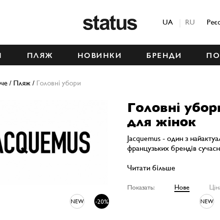
Status
UA
RU
Реє
М
ПЛЯЖ
НОВИНКИ
БРЕНДИ
ПО
че
/
Пляж
/
Головні убори
Головні убо
для жінок
Jacquemus - один з найакту
французьких брендів сучасно
Читати більше
Показать:
Нове
Цін
-20%
NEW
NEW