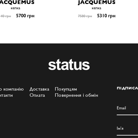
JACQUEMUS
JACQUEMUS
кепка
кепка
5700 грн
5310 грн
140 грн
7580 грн
о компанію
Доставка
Покупцям
ПІДПИСА
нтакти
Оплата
Повернення і обмін