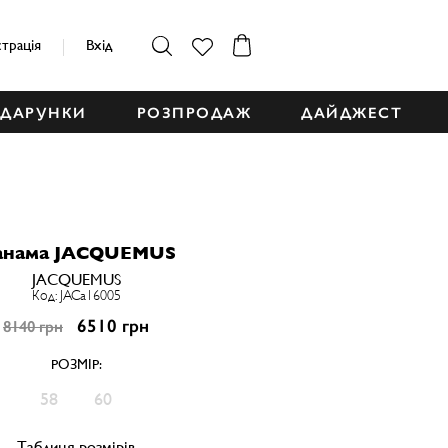
страція
Вхід
ДАРУНКИ
РОЗПРОДАЖ
ДАЙДЖЕСТ
анама JACQUEMUS
JACQUEMUS
Код: JACa16005
6510 грн
8140 грн
РОЗМІР:
58
60
Таблиця розмірів