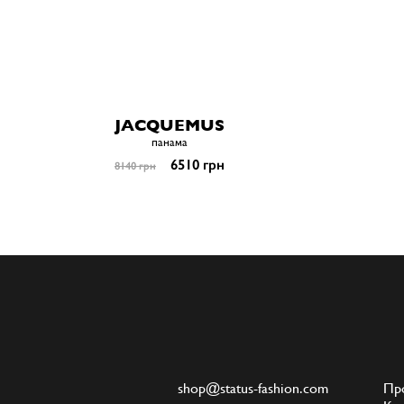
JACQUEMUS
панама
6510 грн
8140 грн
shop@status-fashion.com
Пр