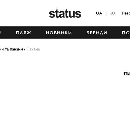
Status
UA
RU
Реє
М
ПЛЯЖ
НОВИНКИ
БРЕНДИ
ПО
и та панами
/
Панама
П