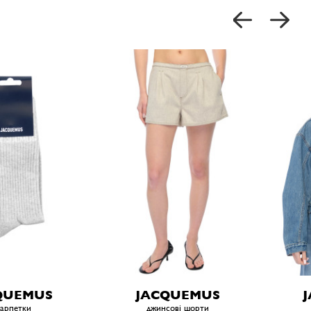
QUEMUS
JACQUEMUS
арпетки
джинсові шорти