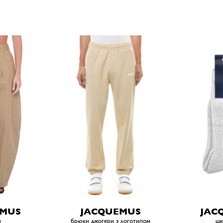
EMUS
JACQUEMUS
JAC
и
брюки джогери з логотипом
шк