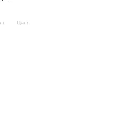
а ↓
Ціна ↑