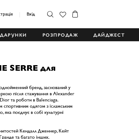
страція
Вхід
ДАРУНКИ
РОЗПРОДАЖ
ДАЙДЖЕСТ
E SERRE для
 однойменний бренд, заснований у
ркою після стажування в Alexander
ior та роботи в Balenciaga.
їм спортивним одягом з ісламським
, яка поєднує в собі культурні
нитостей Кендалл Дженнер, Кейт
Гранде та багато інших.