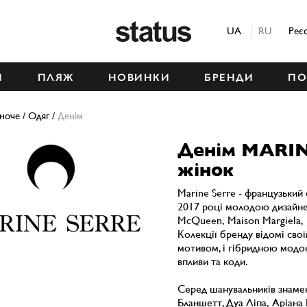
Status
UA
RU
Реє
М
ПЛЯЖ
НОВИНКИ
БРЕНДИ
ПО
ноче
/
Одяг
/
Денім
Денім MARIN
жінок
Marine Serre - французький
2017 році молодою дизайне
McQueen, Maison Margiela, D
Колекції бренду відомі сво
мотивом, і гібридною модою
впливи та коди.
Серед шанувальників знаме
Бланшетт, Дуа Ліпа, Аріана 