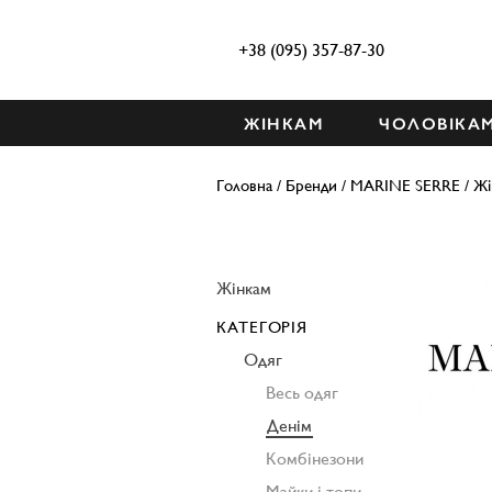
+38 (095) 357-87-30
ЖІНКАМ
ЧОЛОВІКА
Головна
/
Бренди
/
MARINE SERRE
/
Жі
Жінкам
КАТЕГОРІЯ
Одяг
Весь одяг
Денім
Комбінезони
Майки і топи