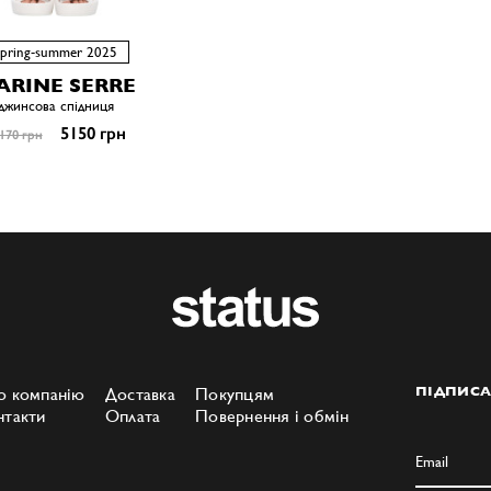
spring-summer 2025
ARINE SERRE
джинсова спідниця
5150 грн
170 грн
о компанію
Доставка
Покупцям
ПІДПИСА
нтакти
Оплата
Повернення і обмін