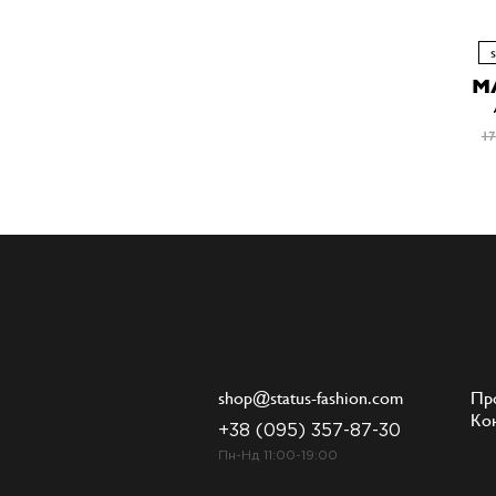
M
17
shop@status-fashion.com
Пр
Ко
+38 (095) 357-87-30
Пн-Нд 11:00-19:00