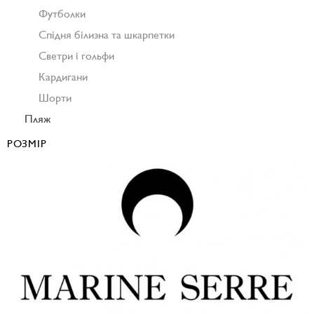
Футболки
Спідня білизна та шкарпетки
Светри і гольфи
Кардигани
Шорти
Пляж
РОЗМІР